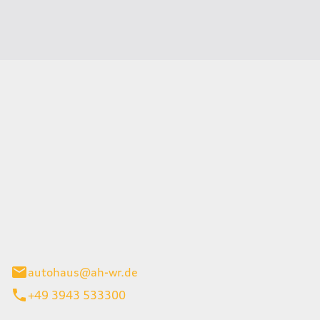
Wernigerode GmbH
g 45
gerode
autohaus@ah-wr.de
+49 3943 533300