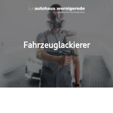
Fahrzeuglackierer
hre Ansprüche –
as Team