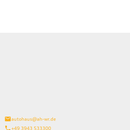
Wernigerode GmbH
g 45
gerode
autohaus@ah-wr.de
+49 3943 533300