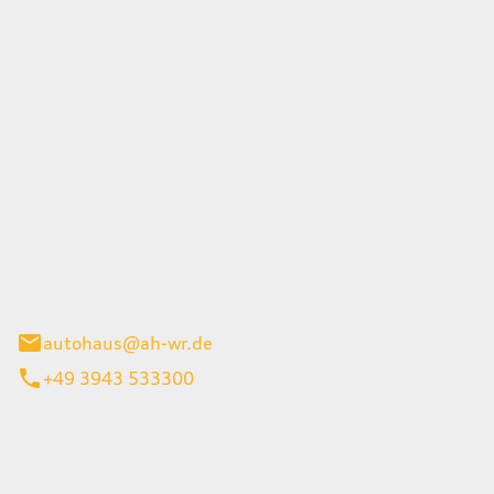
Wernigerode GmbH
g 45
gerode
autohaus@ah-wr.de
+49 3943 533300
iten