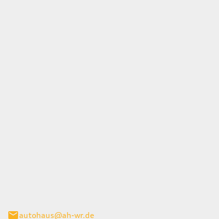
Wernigerode GmbH
g 45
gerode
autohaus@ah-wr.de