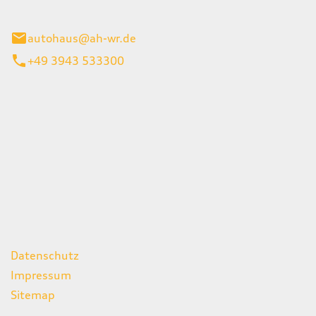
gerode
autohaus@ah-wr.de
+49 3943 533300
iten
itag
07:00 - 18:00 Uhr
08:00 - 13:00 Uhr
geschlossen
ks
Datenschutz
Impressum
Sitemap