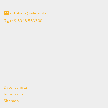
gerode
autohaus@ah-wr.de
+49 3943 533300
iten
itag
07:00 - 18:00 Uhr
08:00 - 13:00 Uhr
geschlossen
ks
Datenschutz
Impressum
Sitemap