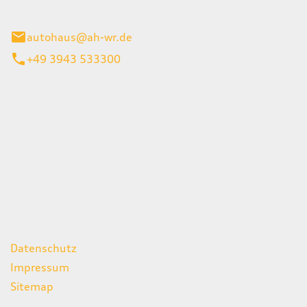
gerode
autohaus@ah-wr.de
+49 3943 533300
iten
itag
07:00 - 18:00 Uhr
08:00 - 13:00 Uhr
geschlossen
ks
Datenschutz
Impressum
Sitemap