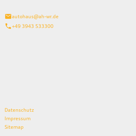
gerode
autohaus@ah-wr.de
+49 3943 533300
iten
itag
07:00 - 18:00 Uhr
08:00 - 13:00 Uhr
geschlossen
ks
Datenschutz
Impressum
Sitemap