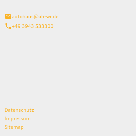
gerode
autohaus@ah-wr.de
+49 3943 533300
iten
itag
07:00 - 18:00 Uhr
08:00 - 13:00 Uhr
geschlossen
ks
Datenschutz
Impressum
Sitemap