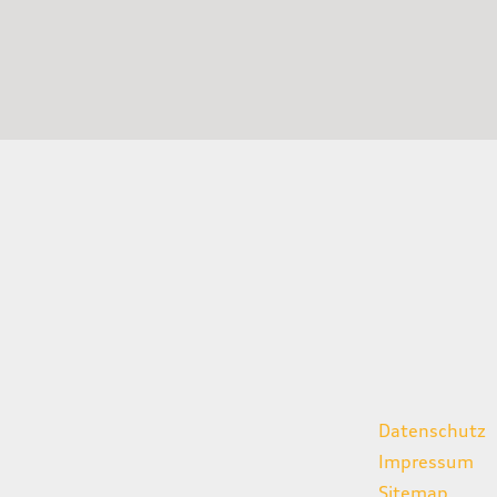
gszeiten
weitere Links
Datenschutz
07:00 - 18:00 Uhr
Impressum
08:00 - 13:00 Uhr
Sitemap