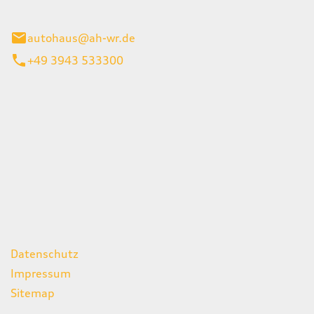
gerode
autohaus@ah-wr.de
+49 3943 533300
iten
itag
07:00 - 18:00 Uhr
08:00 - 13:00 Uhr
geschlossen
ks
Datenschutz
Impressum
Sitemap