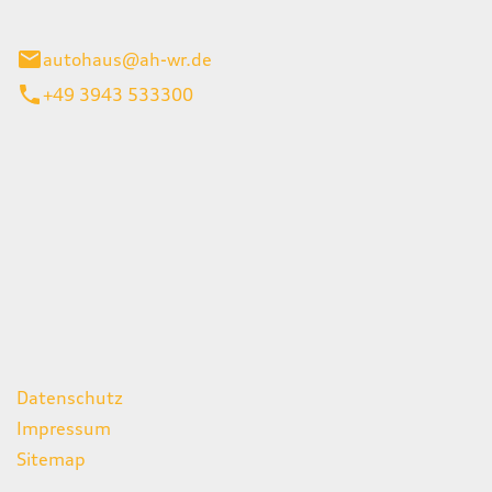
gerode
autohaus@ah-wr.de
+49 3943 533300
iten
itag
07:00 - 18:00 Uhr
08:00 - 13:00 Uhr
geschlossen
ks
Datenschutz
Impressum
Sitemap