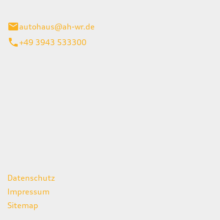
gerode
autohaus@ah-wr.de
+49 3943 533300
iten
itag
07:00 - 18:00 Uhr
08:00 - 13:00 Uhr
geschlossen
ks
Datenschutz
Impressum
Sitemap