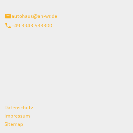
gerode
autohaus@ah-wr.de
+49 3943 533300
iten
itag
07:00 - 18:00 Uhr
08:00 - 13:00 Uhr
geschlossen
ks
Datenschutz
Impressum
Sitemap