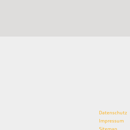
gszeiten
weitere Links
Datenschutz
07:00 - 18:00 Uhr
Impressum
08:00 - 13:00 Uhr
Sitemap