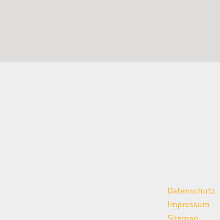
gszeiten
weitere Links
Datenschutz
07:00 - 18:00 Uhr
Impressum
08:00 - 13:00 Uhr
Sitemap