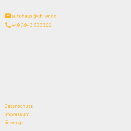
gerode
autohaus@ah-wr.de
+49 3943 533300
iten
itag
07:00 - 18:00 Uhr
08:00 - 13:00 Uhr
geschlossen
ks
Datenschutz
Impressum
Sitemap