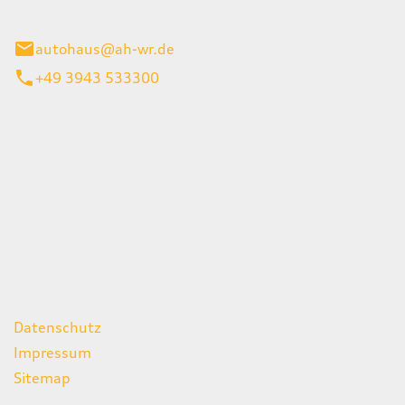
gerode
autohaus@ah-wr.de
+49 3943 533300
iten
itag
07:00 - 18:00 Uhr
08:00 - 13:00 Uhr
geschlossen
ks
Datenschutz
Impressum
Sitemap