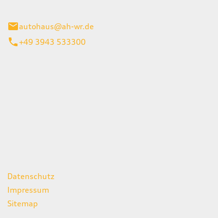
gerode
autohaus@ah-wr.de
+49 3943 533300
iten
itag
07:00 - 18:00 Uhr
08:00 - 13:00 Uhr
geschlossen
ks
Datenschutz
Impressum
Sitemap