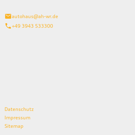
gerode
autohaus@ah-wr.de
+49 3943 533300
iten
itag
07:00 - 18:00 Uhr
08:00 - 13:00 Uhr
geschlossen
ks
Datenschutz
Impressum
Sitemap