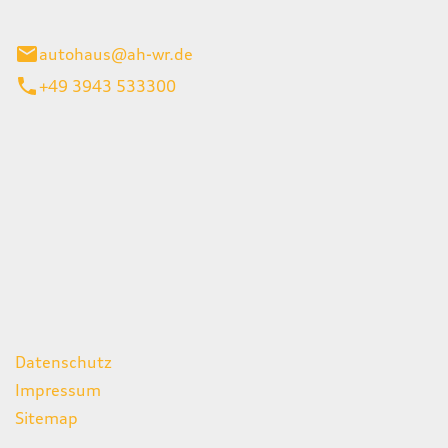
gerode
autohaus@ah-wr.de
+49 3943 533300
iten
itag
07:00 - 18:00 Uhr
08:00 - 13:00 Uhr
geschlossen
ks
Datenschutz
Impressum
Sitemap