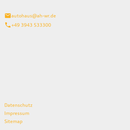
gerode
autohaus@ah-wr.de
+49 3943 533300
iten
itag
07:00 - 18:00 Uhr
08:00 - 13:00 Uhr
geschlossen
ks
Datenschutz
Impressum
Sitemap