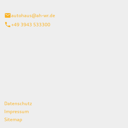
gerode
autohaus@ah-wr.de
+49 3943 533300
iten
itag
07:00 - 18:00 Uhr
08:00 - 13:00 Uhr
geschlossen
ks
Datenschutz
Impressum
Sitemap