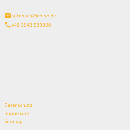
gerode
autohaus@ah-wr.de
+49 3943 533300
iten
itag
07:00 - 18:00 Uhr
08:00 - 13:00 Uhr
geschlossen
ks
Datenschutz
Impressum
Sitemap