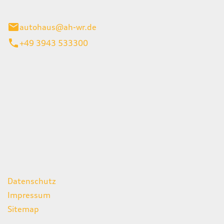
gerode
autohaus@ah-wr.de
+49 3943 533300
iten
itag
07:00 - 18:00 Uhr
08:00 - 13:00 Uhr
geschlossen
ks
Datenschutz
Impressum
Sitemap