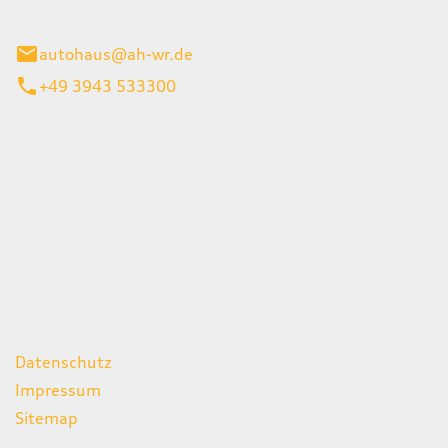
gerode
autohaus@ah-wr.de
+49 3943 533300
iten
itag
07:00 - 18:00 Uhr
08:00 - 13:00 Uhr
geschlossen
ks
Datenschutz
Impressum
Sitemap