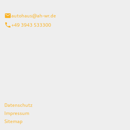
gerode
autohaus@ah-wr.de
+49 3943 533300
iten
itag
07:00 - 18:00 Uhr
08:00 - 13:00 Uhr
geschlossen
ks
Datenschutz
Impressum
Sitemap