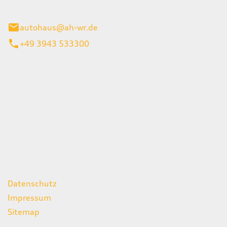
gerode
autohaus@ah-wr.de
+49 3943 533300
iten
itag
07:00 - 18:00 Uhr
08:00 - 13:00 Uhr
geschlossen
ks
Datenschutz
Impressum
Sitemap