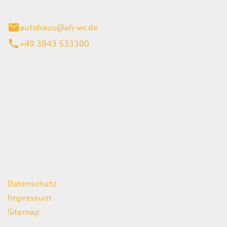
gerode
autohaus@ah-wr.de
+49 3943 533300
iten
itag
07:00 - 18:00 Uhr
08:00 - 13:00 Uhr
geschlossen
ks
Datenschutz
Impressum
Sitemap