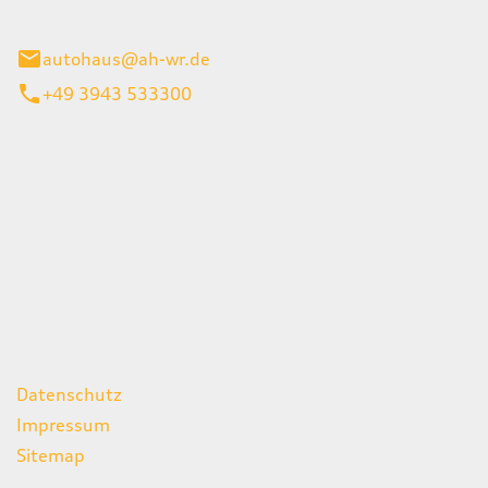
gerode
autohaus@ah-wr.de
+49 3943 533300
iten
itag
07:00 - 18:00 Uhr
08:00 - 13:00 Uhr
geschlossen
ks
Datenschutz
Impressum
Sitemap