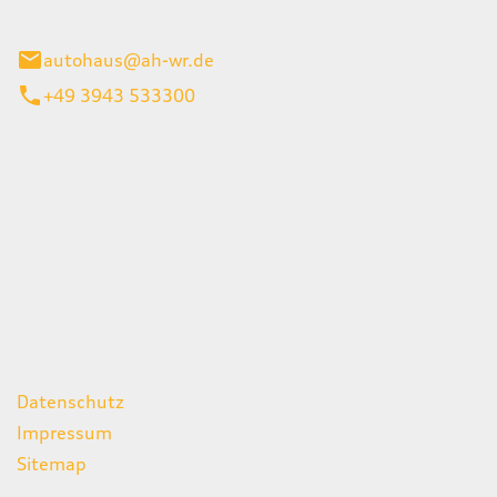
gerode
autohaus@ah-wr.de
+49 3943 533300
iten
itag
07:00 - 18:00 Uhr
08:00 - 13:00 Uhr
geschlossen
ks
Datenschutz
Impressum
Sitemap