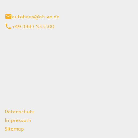
gerode
autohaus@ah-wr.de
+49 3943 533300
iten
itag
07:00 - 18:00 Uhr
08:00 - 13:00 Uhr
geschlossen
ks
Datenschutz
Impressum
Sitemap