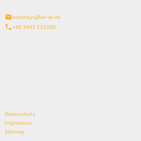
gerode
autohaus@ah-wr.de
+49 3943 533300
iten
itag
07:00 - 18:00 Uhr
08:00 - 13:00 Uhr
geschlossen
ks
Datenschutz
Impressum
Sitemap