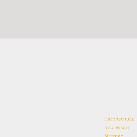
gszeiten
weitere Links
Datenschutz
07:00 - 18:00 Uhr
Impressum
08:00 - 13:00 Uhr
Sitemap