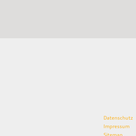
gszeiten
weitere Links
Datenschutz
07:00 - 18:00 Uhr
Impressum
08:00 - 13:00 Uhr
Sitemap