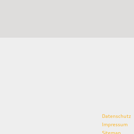
gszeiten
weitere Links
Datenschutz
07:00 - 18:00 Uhr
Impressum
08:00 - 13:00 Uhr
Sitemap