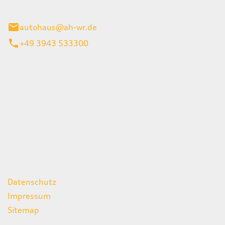
gerode
autohaus@ah-wr.de
+49 3943 533300
iten
itag
07:00 - 18:00 Uhr
08:00 - 13:00 Uhr
geschlossen
ks
Datenschutz
Impressum
Sitemap