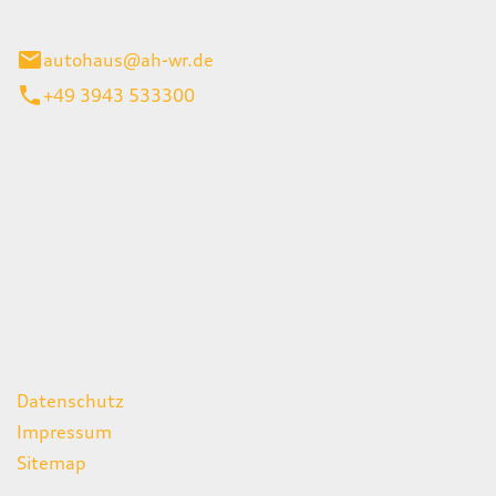
gerode
autohaus@ah-wr.de
+49 3943 533300
iten
itag
07:00 - 18:00 Uhr
08:00 - 13:00 Uhr
geschlossen
ks
Datenschutz
Impressum
Sitemap