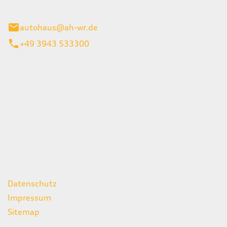
gerode
autohaus@ah-wr.de
+49 3943 533300
iten
itag
07:00 - 18:00 Uhr
08:00 - 13:00 Uhr
geschlossen
ks
Datenschutz
Impressum
Sitemap