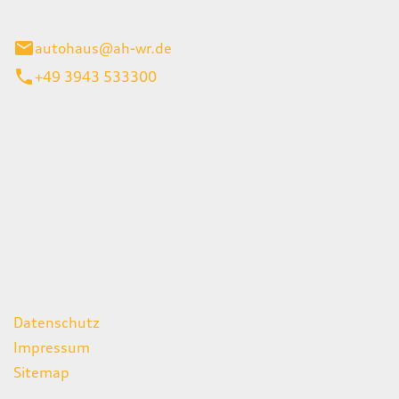
gerode
autohaus@ah-wr.de
+49 3943 533300
iten
itag
07:00 - 18:00 Uhr
08:00 - 13:00 Uhr
geschlossen
ks
Datenschutz
Impressum
Sitemap