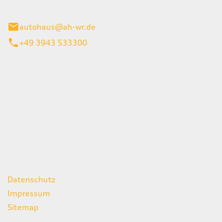
gerode
autohaus@ah-wr.de
+49 3943 533300
iten
itag
07:00 - 18:00 Uhr
08:00 - 13:00 Uhr
geschlossen
ks
Datenschutz
Impressum
Sitemap