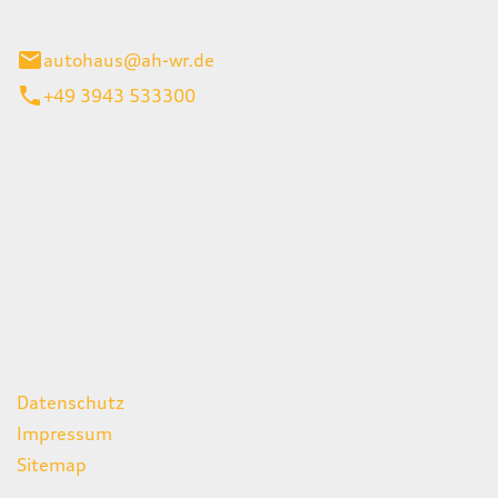
gerode
autohaus@ah-wr.de
+49 3943 533300
iten
itag
07:00 - 18:00 Uhr
08:00 - 13:00 Uhr
geschlossen
ks
Datenschutz
Impressum
Sitemap