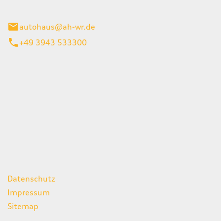
gerode
autohaus@ah-wr.de
+49 3943 533300
iten
itag
07:00 - 18:00 Uhr
08:00 - 13:00 Uhr
geschlossen
ks
Datenschutz
Impressum
Sitemap