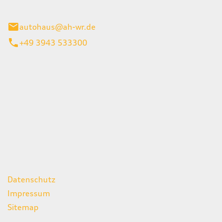
gerode
autohaus@ah-wr.de
+49 3943 533300
iten
itag
07:00 - 18:00 Uhr
08:00 - 13:00 Uhr
geschlossen
ks
Datenschutz
Impressum
Sitemap