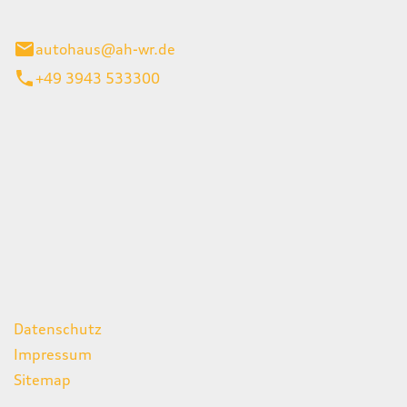
gerode
autohaus@ah-wr.de
+49 3943 533300
iten
itag
07:00 - 18:00 Uhr
08:00 - 13:00 Uhr
geschlossen
ks
Datenschutz
Impressum
Sitemap