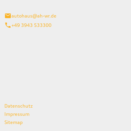
gerode
autohaus@ah-wr.de
+49 3943 533300
iten
itag
07:00 - 18:00 Uhr
08:00 - 13:00 Uhr
geschlossen
ks
Datenschutz
Impressum
Sitemap