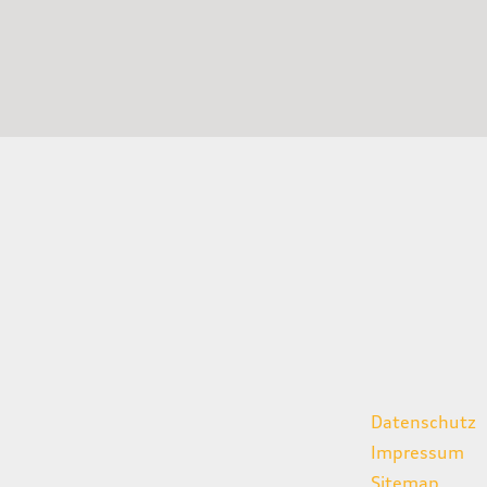
gszeiten
weitere Links
Datenschutz
07:00 - 18:00 Uhr
Impressum
08:00 - 13:00 Uhr
Sitemap