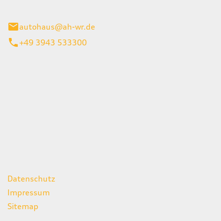
gerode
autohaus@ah-wr.de
+49 3943 533300
iten
itag
07:00 - 18:00 Uhr
08:00 - 13:00 Uhr
geschlossen
ks
Datenschutz
Impressum
Sitemap