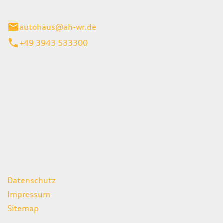
gerode
autohaus@ah-wr.de
+49 3943 533300
iten
itag
07:00 - 18:00 Uhr
08:00 - 13:00 Uhr
geschlossen
ks
Datenschutz
Impressum
Sitemap